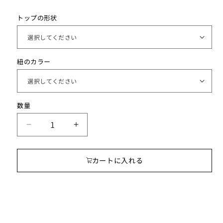
トップの形状
紐のカラー
数
数量
量
夕
夕
凪
凪
moon
moon
カートに入れる
ア
ア
ロ
ロ
マ
マ
ペ
ペ
ン
ン