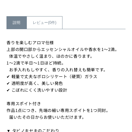
ダ
ダ
ン
ン
ト
ト
の
の
説明
レビュー(0件)
数
数
量
量
香りを楽しむアロマ仕様
を
を
上部の開口部からエッセンシャルオイルや香水を1～2滴。
減
増
体温でやさしく温まり、ほのかに香ります。
ら
や
1～2滴で半日〜1日ほど持続。
す
す
お手入れもしやすく、香りの入れ替えも簡単です。
✔ 軽量で丈夫なボロシリケート（硬質）ガラス
✔ 透明度が高く、美しい発色
✔ こぼれにくく洗いやすい設計
専用スポイト付き
作品1点につき、先端の細い専用スポイトを1つ同封。
届いたその日からお使いいただけます。
▼ タビノキセキのこだわり