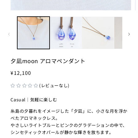
モ
ー
ダ
ル
で
メ
デ
ィ
ア
夕凪moon アロマペンダント
(1)
(2
を
¥12,100
開
く
(レビューなし)
Casual｜気軽に楽しむ
糸島の夕暮れをイメージした「夕凪」に、小さな月を浮か
べたアロマネックレス。
やさしいライトブルーとピンクのグラデーションの中で、
シンセティックオパールが静かな輝きを放ちます。