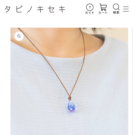
コンテ
ンツに
進む
検索
ガイド
カート
商品情
報にス
キップ