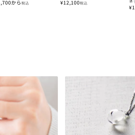
ネ
8,700から
¥12,100
税込
税込
¥