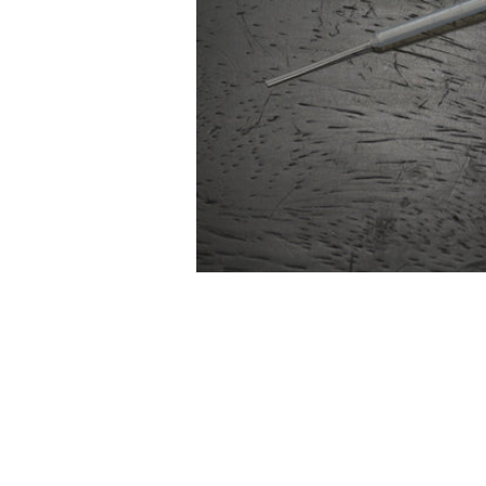
モ
ー
ダ
ル
で
メ
デ
ィ
ア
(1)
を