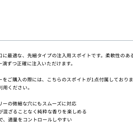
エ
チ
レ
ン
タ
イ
プ)
の
口に最適な、先細タイプの注入用スポイトです。柔軟性のあ
数
一滴ずつ正確に注入いただけます。
量
を
ーをご購入の際には、こちらのスポイトが1点付属しており
減
利用ください。
ら
す
サリーの微細な穴にもスムーズに対応
りが混ざることなく純粋な香りを楽しめる
材で、適量をコントロールしやすい