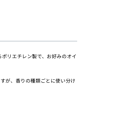
エ
チ
レ
ン
タ
イ
プ)
の
るポリエチレン製で、お好みのオイ
数
量
を
ますが、香りの種類ごとに使い分け
増
や
す