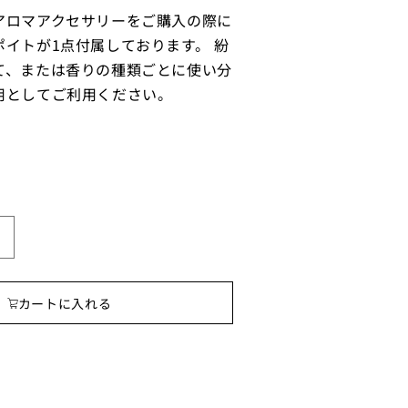
アロマアクセサリーをご購入の際に
イトが1点付属しております。 紛
て、または香りの種類ごとに使い分
用としてご利用ください。
先
細
ス
カートに入れる
ポ
イ
ト
(ポ
リ