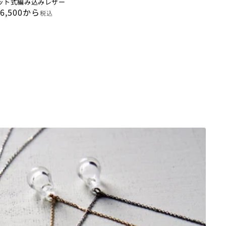
ット式編み込みレザー
16,500から
税込