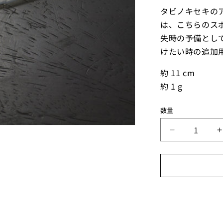
タビノキセキの
は、こちらのスポ
失時の予備とし
けたい時の追加
約 11 cm
約 1 g
数
数量
量
先
細
ス
ポ
イ
ト
(ポ
リ