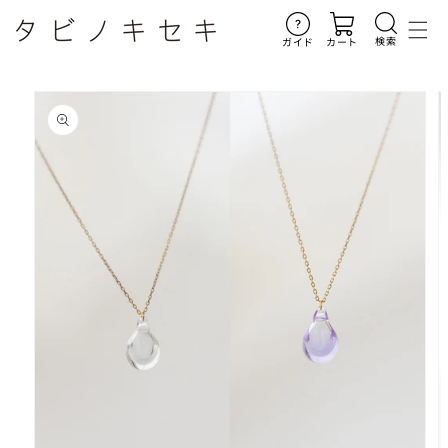
コンテ
ンツに
進む
検索
ガイド
カート
商品情
報にス
キップ