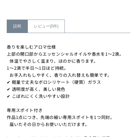
ク
ク
レ
レ
ス
ス
の
の
説明
レビュー(0件)
数
数
量
量
香りを楽しむアロマ仕様
を
を
上部の開口部からエッセンシャルオイルや香水を1～2滴。
減
増
体温でやさしく温まり、ほのかに香ります。
ら
や
1～2滴で半日〜1日ほど持続。
す
す
お手入れもしやすく、香りの入れ替えも簡単です。
✔ 軽量で丈夫なボロシリケート（硬質）ガラス
✔ 透明度が高く、美しい発色
✔ こぼれにくく洗いやすい設計
専用スポイト付き
作品1点につき、先端の細い専用スポイトを1つ同封。
届いたその日からお使いいただけます。