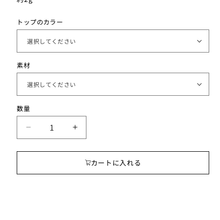
トップのカラー
素材
数
数量
量
し
し
ず
ず
く
く
カートに入れる
ア
ア
ロ
ロ
マ
マ
ネ
ネ
ッ
ッ