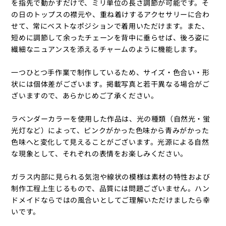
を指先で動かすだけで、ミリ単位の長さ調節が可能です。そ
の日のトップスの襟元や、重ね着けするアクセサリーに合わ
せて、常にベストなポジションで着用いただけます。また、
短めに調節して余ったチェーンを背中に垂らせば、後ろ姿に
繊細なニュアンスを添えるチャームのように機能します。
一つひとつ手作業で制作しているため、サイズ・色合い・形
状には個体差がございます。掲載写真と若干異なる場合がご
ざいますので、あらかじめご了承ください。
ラベンダーカラーを使用した作品は、光の種類（自然光・蛍
光灯など）によって、ピンクがかった色味から青みがかった
色味へと変化して見えることがございます。光源による自然
な現象として、それぞれの表情をお楽しみください。
ガラス内部に見られる気泡や線状の模様は素材の特性および
制作工程上生じるもので、品質には問題ございません。ハン
ドメイドならではの風合いとしてご理解いただけましたら幸
いです。