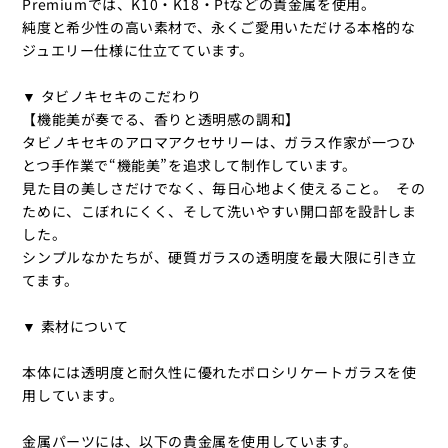
Premiumでは、K10・K18・Ptなどの貴金属を使用。
純度と希少性の高い素材で、永くご愛用いただける本格的な
ジュエリー仕様に仕立てています。
▼ タビノキセキのこだわり
【機能美が奏でる、香りと透明感の調和】
タビノキセキのアロマアクセサリーは、ガラス作家が一つひ
とつ手作業で“機能美”を追求して制作しています。
見た目の美しさだけでなく、毎日心地よく使えること。 その
ために、こぼれにくく、そして洗いやすい開口部を設計しま
した。
シンプルなかたちが、硬質ガラスの透明度を最大限に引き立
てます。
▼ 素材について
本体には透明度と耐久性に優れたボロシリケートガラスを使
用しています。
金属パーツには、以下の貴金属を使用しています。