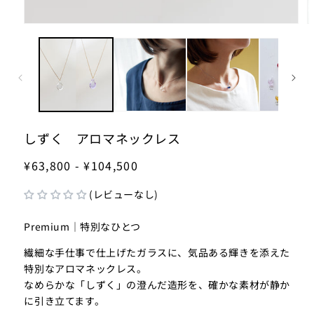
モ
ー
ダ
ル
で
メ
デ
ィ
ア
しずく アロマネックレス
(1)
(2
を
¥63,800 - ¥104,500
開
く
(レビューなし)
Premium｜特別なひとつ
繊細な手仕事で仕上げたガラスに、気品ある輝きを添えた
特別なアロマネックレス。
なめらかな「しずく」の澄んだ造形を、確かな素材が静か
に引き立てます。