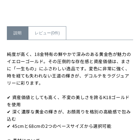
金
金
イ
イ
エ
エ
ロ
ロ
ー
ー
説明
レビュー(0件)
ゴ
ゴ
ー
ー
純度が高く、18金特有の鮮やかで深みのある黄金色が魅力の
ル
ル
イエローゴールド。その圧倒的な存在感と資産価値は、まさ
ド）
ド）
に「一生もの」にふさわしい逸品です。変色に非常に強く、
ア
ア
時を経ても失われない王道の輝きが、デコルテをラグジュア
ジ
ジ
リーに彩ります。
ャ
ャ
ス
ス
✔ 資産価値としても高く、不変の美しさを誇るK18ゴールド
タ
タ
を使用
ブ
ブ
✔ 深く濃厚な黄金の輝きが、お顔周りを格別の高級感で包み
ル
ル
込む
チ
チ
✔ 45cmと68cmの2つのベースサイズから選択可能
ェ
ェ
ー
ー