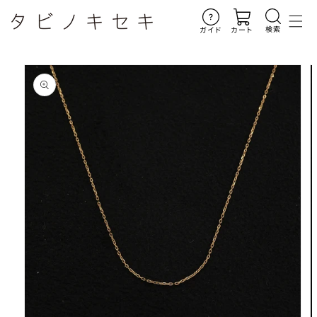
コンテ
ンツに
進む
検索
ガイド
カート
商品情
報にス
キップ