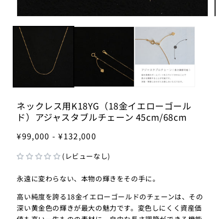
モ
ー
ダ
ル
で
メ
デ
ィ
ア
(1)
(2
ネックレス用K18YG（18金イエローゴール
を
ド）アジャスタブルチェーン 45cm/68cm
開
く
¥99,000 - ¥132,000
(レビューなし)
永遠に変わらない、本物の輝きをその手に。
高い純度を誇る18金イエローゴールドのチェーンは、その
深い黄金色の輝きが最大の魅力です。変色しにくく資産価
値も高い一生ものの素材に、自由な長さ調節ができる機能