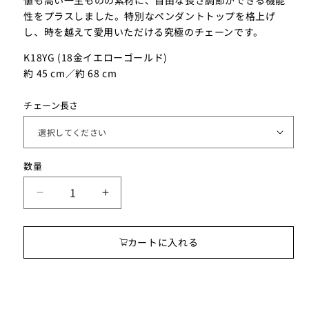
性をプラスしました。特別なペンダントトップを格上げ
し、時を越えて愛用いただける究極のチェーンです。
K18YG (18金イエローゴールド)
約 45 cm／約 68 cm
チェーン長さ
数
数量
量
ネ
ネ
ッ
ッ
ク
ク
カートに入れる
レ
レ
ス
ス
用
用
K18YG（18
K18YG（18