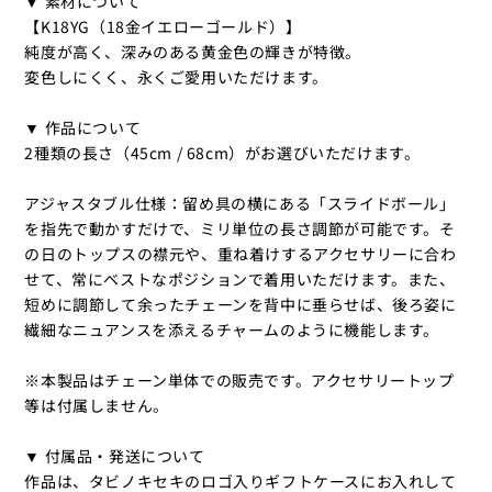
▼ 素材について
ン
ン
【K18YG（18金イエローゴールド）】
45cm/68cm
45cm/68cm
純度が高く、深みのある黄金色の輝きが特徴。
の
の
変色しにくく、永くご愛用いただけます。
数
数
量
量
▼ 作品について
を
を
2種類の長さ（45cm / 68cm）がお選びいただけます。
減
増
ら
や
アジャスタブル仕様：留め具の横にある「スライドボール」
す
す
を指先で動かすだけで、ミリ単位の長さ調節が可能です。そ
の日のトップスの襟元や、重ね着けするアクセサリーに合わ
せて、常にベストなポジションで着用いただけます。また、
短めに調節して余ったチェーンを背中に垂らせば、後ろ姿に
繊細なニュアンスを添えるチャームのように機能します。
※本製品はチェーン単体での販売です。アクセサリートップ
等は付属しません。
▼ 付属品・発送について
作品は、タビノキセキのロゴ入りギフトケースにお入れして