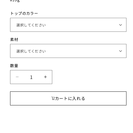
トップのカラー
素材
数
数量
量
cocoro
cocoro
ア
ア
ロ
ロ
カートに入れる
マ
マ
ネ
ネ
ッ
ッ
ク
ク
レ
レ