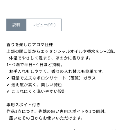
ス
ス
の
の
数
数
量
量
説明
レビュー(0件)
を
を
減
増
香りを楽しむアロマ仕様
ら
や
上部の開口部からエッセンシャルオイルや香水を1～2滴。
す
す
体温でやさしく温まり、ほのかに香ります。
1～2滴で半日〜1日ほど持続。
お手入れもしやすく、香りの入れ替えも簡単です。
✔ 軽量で丈夫なボロシリケート（硬質）ガラス
✔ 透明度が高く、美しい発色
✔ こぼれにくく洗いやすい設計
専用スポイト付き
作品1点につき、先端の細い専用スポイトを1つ同封。
届いたその日からお使いいただけます。