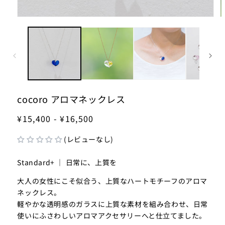
モ
ー
ダ
ル
で
メ
デ
ィ
ア
cocoro アロマネックレス
(1)
(2
を
¥15,400 - ¥16,500
開
く
(レビューなし)
Standard+ ｜ 日常に、上質を
大人の女性にこそ似合う、上質なハートモチーフのアロマ
ネックレス。
軽やかな透明感のガラスに上質な素材を組み合わせ、日常
使いにふさわしいアロマアクセサリーへと仕立てました。