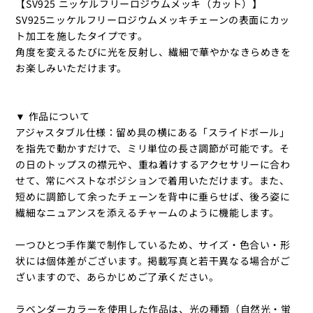
【SV925 ニッケルフリーロジウムメッキ（カット）】
SV925ニッケルフリーロジウムメッキチェーンの表面にカッ
ト加工を施したタイプです。
角度を変えるたびに光を反射し、繊細で華やかなきらめきを
お楽しみいただけます。
▼ 作品について
アジャスタブル仕様：留め具の横にある「スライドボール」
を指先で動かすだけで、ミリ単位の長さ調節が可能です。そ
の日のトップスの襟元や、重ね着けするアクセサリーに合わ
せて、常にベストなポジションで着用いただけます。また、
短めに調節して余ったチェーンを背中に垂らせば、後ろ姿に
繊細なニュアンスを添えるチャームのように機能します。
一つひとつ手作業で制作しているため、サイズ・色合い・形
状には個体差がございます。掲載写真と若干異なる場合がご
ざいますので、あらかじめご了承ください。
ラベンダーカラーを使用した作品は、光の種類（自然光・蛍