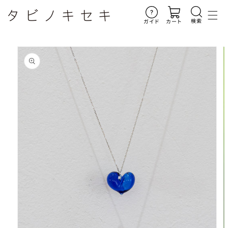
コンテ
ンツに
進む
検索
ガイド
カート
商品情
報にス
キップ