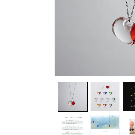
モ
ー
ダ
ル
で
メ
デ
ィ
ア
(1)
を