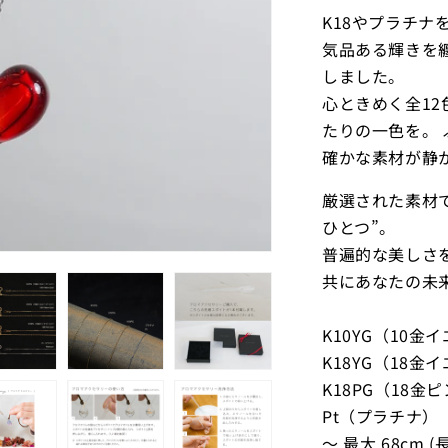
K18やプラチ
気品ある輝きを
しました。
心ときめく全1
たりの一色を。
確かな素材が静
厳選された素材
ひとつ”。
普遍的な美しさ
共にあなたの未
K10YG（10
K18YG（18
K18PG（18金
Pt（プラチナ）
～ 最大 68cm