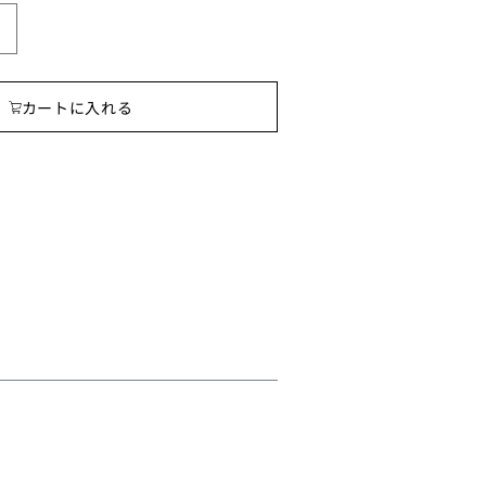
ocoro
ア
ロ
カートに入れる
マ
ネ
ッ
ク
レ
ス
ロ
ン
グ
の
数
量
を
増
や