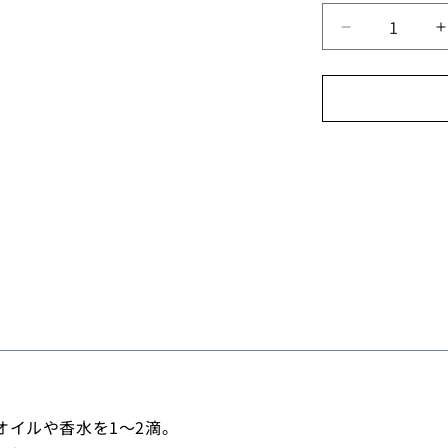
量
cocoro
c
ア
ロ
マ
ネ
ッ
ク
レ
ス
ロ
ン
グ
の
数
量
を
減
オイルや香水を1～2滴。
ら