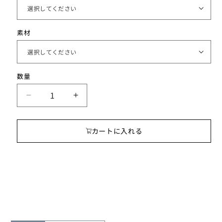
素材
数
数量
量
ア
ア
イ
イ
ス
ス
カートに入れる
ア
ア
ロ
ロ
マ
マ
ピ
ピ
ア
ア
ス
ス
フ
フ
ッ
ッ