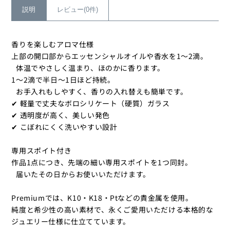
ク
ク
説明
レビュー(0件)
タ
タ
イ
イ
香りを楽しむアロマ仕様
プ
プ
上部の開口部からエッセンシャルオイルや香水を1～2滴。
の
の
体温でやさしく温まり、ほのかに香ります。
数
数
1～2滴で半日〜1日ほど持続。
量
量
お手入れもしやすく、香りの入れ替えも簡単です。
を
を
✔ 軽量で丈夫なボロシリケート（硬質）ガラス
減
増
✔ 透明度が高く、美しい発色
ら
や
✔ こぼれにくく洗いやすい設計
す
す
専用スポイト付き
作品1点につき、先端の細い専用スポイトを1つ同封。
届いたその日からお使いいただけます。
Premiumでは、K10・K18・Ptなどの貴金属を使用。
純度と希少性の高い素材で、永くご愛用いただける本格的な
ジュエリー仕様に仕立てています。