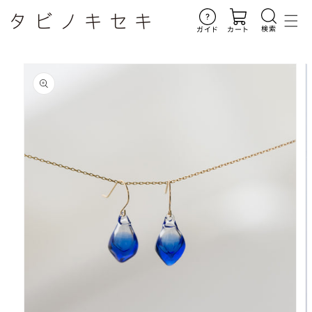
コンテ
ンツに
進む
検索
ガイド
カート
商品情
報にス
キップ