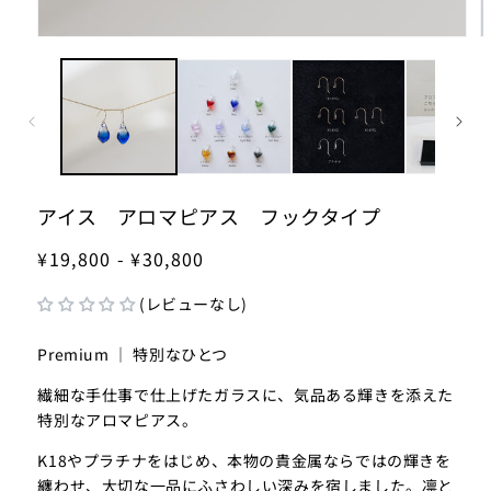
モ
ー
ダ
ル
で
メ
デ
ィ
ア
アイス アロマピアス フックタイプ
(1)
(2
を
¥19,800 - ¥30,800
開
く
(レビューなし)
Premium ｜ 特別なひとつ
繊細な手仕事で仕上げたガラスに、気品ある輝きを添えた
特別なアロマピアス。
K18やプラチナをはじめ、本物の貴金属ならではの輝きを
纏わせ、大切な一品にふさわしい深みを宿しました。凛と