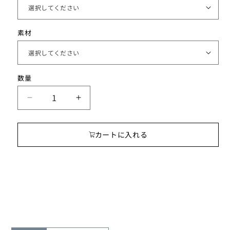
素材
数
数量
量
moon
moon
ア
ア
ロ
ロ
カートに入れる
マ
マ
ピ
ピ
ア
ア
ス
ス
チ
チ
ェ
ェ
ー
ー
ン
ン