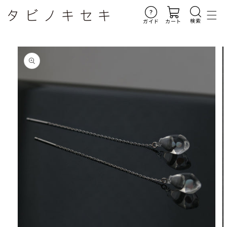
コンテ
ンツに
進む
検索
ガイド
カート
商品情
報にス
キップ