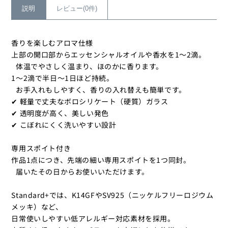
タ
タ
説明
レビュー(0件)
イ
イ
プ
プ
香りを楽しむアロマ仕様
の
の
上部の開口部からエッセンシャルオイルや香水を1～2滴。
数
数
体温でやさしく温まり、ほのかに香ります。
量
量
1～2滴で半日〜1日ほど持続。
を
を
お手入れもしやすく、香りの入れ替えも簡単です。
減
増
✔ 軽量で丈夫なボロシリケート（硬質）ガラス
ら
や
✔ 透明度が高く、美しい発色
す
す
✔ こぼれにくく洗いやすい設計
専用スポイト付き
作品1点につき、先端の細い専用スポイトを1つ同封。
届いたその日からお使いいただけます。
Standard+では、K14GFやSV925（ニッケルフリーロジウム
メッキ）など、
日常使いしやすい低アレルギー対応素材を採用。