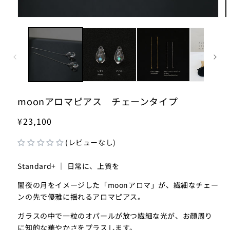
モ
ー
ダ
ル
で
メ
デ
ィ
ア
moonアロマピアス チェーンタイプ
(1)
(2
を
¥23,100
開
く
(レビューなし)
Standard+ ｜ 日常に、上質を
闇夜の月をイメージした「moonアロマ」が、繊細なチェー
ンの先で優雅に揺れるアロマピアス。
ガラスの中で一粒のオパールが放つ繊細な光が、お顔周り
に知的な華やかさをプラスします。