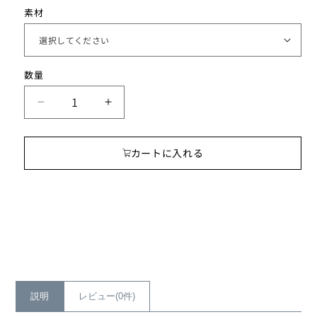
素材
数
数量
量
夕
夕
凪
凪
ア
ア
カートに入れる
ロ
ロ
マ
マ
イ
イ
ヤ
ヤ
リ
リ
ン
ン
グ
グ
の
の
数
数
説明
レビュー(0件)
量
量