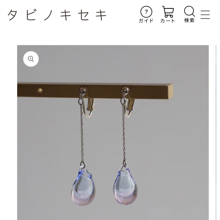
コンテ
ンツに
進む
検索
ガイド
カート
商品情
報にス
キップ