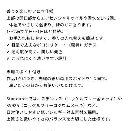
を
を
香りを楽しむアロマ仕様
減
増
上部の開口部からエッセンシャルオイルや香水を1～2滴。
ら
や
体温でやさしく温まり、ほのかに香ります。
す
す
1～2滴で半日〜1日ほど持続。
お手入れもしやすく、香りの入れ替えも簡単です。
✔ 軽量で丈夫なボロシリケート（硬質）ガラス
✔ 透明度が高く、美しい発色
✔ こぼれにくく洗いやすい設計
専用スポイト付き
作品1点につき、先端の細い専用スポイトを1つ同封。
届いたその日からお使いいただけます。
Standard+では、ステンレス（ニッケルフリー金メッキ）や
SV925（ニッケルフリーロジウムメッキ）など、
日常使いしやすい低アレルギー対応素材を採用。
上質さと扱いやすさのバランスを大切にした仕様です。