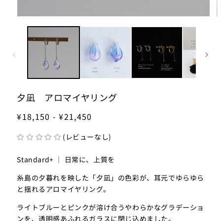
モ
ー
ダ
ル
で
メ
デ
ィ
ア
夕凪 アロマイヤリング
(1)
(2
を
¥18,150 - ¥21,450
開
く
(レビューなし)
Standard+ ｜ 日常に、上質を
糸島の夕暮れを映した「夕凪」の色彩が、耳元でゆらゆら
と揺れるアロマイヤリング。
ライトブルーとピンクが溶け合うやわらかなグラデーショ
ンを、透明感あふれるガラスに閉じ込めました。